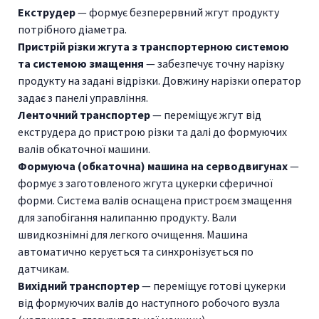
Екструдер
— формує безперервний жгут продукту
потрібного діаметра.
Пристрій різки жгута з транспортерною системою
та системою змащення
— забезпечує точну нарізку
продукту на задані відрізки. Довжину нарізки оператор
задає з панелі управління.
Ленточний транспортер
— переміщує жгут від
екструдера до пристрою різки та далі до формуючих
валів обкаточної машини.
Формуюча (обкаточна) машина на серводвигунах
—
формує з заготовленого жгута цукерки сферичної
форми. Система валів оснащена пристроєм змащення
для запобігання налипанню продукту. Вали
швидкознімні для легкого очищення. Машина
автоматично керується та синхронізується по
датчикам.
Вихідний транспортер
— переміщує готові цукерки
від формуючих валів до наступного робочого вузла