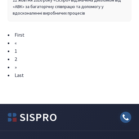
22 жовтня 2016 року «Сіспро» відзначена дипломом від
«АВК» за багаторічну співпрацю та допомогу у
вдосконаленні виробничих процесів
First
«
1
2
»
Last
SISPRO